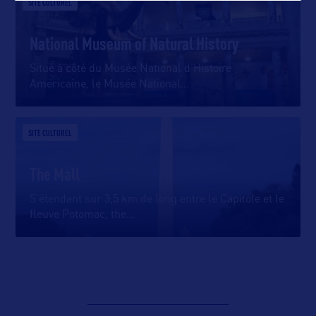
SITE CULTUREL
National Museum of Natural History
Situé à côté du Musée National d’Histoire
Américaine, le Musée National
…
SITE CULTUREL
The Mall
S’étendant sur 3,5 km de long entre le Capitole et le
fleuve Potomac, the
…