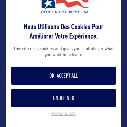
VOIR LE SITE
Nous Utilisons Des Cookies Pour
Améliorer Votre Expérience.
This site uses cookies and gives you control over what
DANS LA MÊME CATEGORIE
you want to activate
OK, ACCEPT ALL
SITE CULTUREL
Le Capitole
UNDEFINED
Siège du Congrès regroupant le Sénat et la
Chambre des Représentants, le
…
Personalize