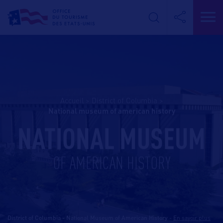
Accueil
>
District of Columbia
>
national museum of american history
NATIONAL MUSEUM
OF AMERICAN HISTORY
District of Columbia - National Museum of American History
-
En savoir plus