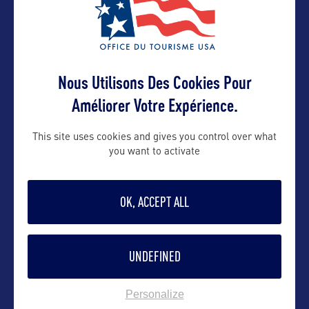
nicole@washington.org
Contact pro
Nous Utilisons Des Cookies Pour
Améliorer Votre Expérience.
letizia@washington.org
This site uses cookies and gives you control over what
you want to activate
Suivre
OK, ACCEPT ALL
UNDEFINED
Personalize