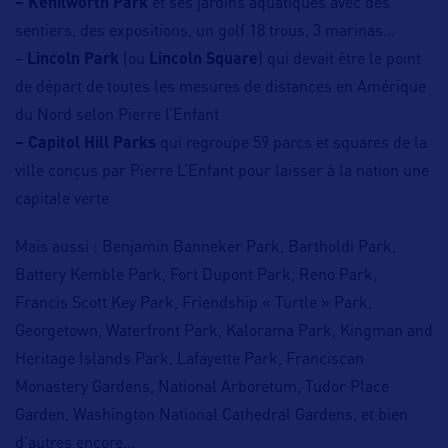
– Kenilworth Park
et ses jardins aquatiques avec des
sentiers, des expositions, un golf 18 trous, 3 marinas…
–
Lincoln Park
(ou
Lincoln Square
) qui devait être le point
de départ de toutes les mesures de distances en Amérique
du Nord selon Pierre l’Enfant
–
Capitol Hill Parks
qui regroupe 59 parcs et squares de la
ville conçus par Pierre L’Enfant pour laisser à la nation une
capitale verte
Mais aussi : Benjamin Banneker Park, Bartholdi Park,
Battery Kemble Park, Fort Dupont Park, Reno Park,
Francis Scott Key Park, Friendship « Turtle » Park,
Georgetown, Waterfront Park, Kalorama Park, Kingman and
Heritage Islands Park, Lafayette Park, Franciscan
Monastery Gardens, National Arboretum, Tudor Place
Garden, Washington National Cathedral Gardens, et bien
d’autres encore…