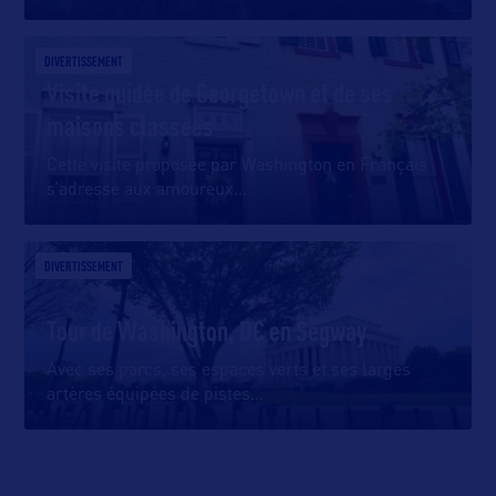
DIVERTISSEMENT
Visite guidée de Georgetown et de ses
maisons classées
Cette visite proposée par Washington en Français
s’adresse aux amoureux
…
DIVERTISSEMENT
Tour de Washington, DC en Segway
Avec ses parcs, ses espaces verts et ses larges
artères équipées de pistes
…