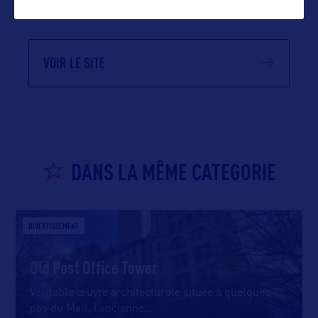
VOIR LE SITE
DANS LA MÊME CATEGORIE
DIVERTISSEMENT
Old Post Office Tower
Véritable œuvre architecturale située à quelques
pas du Mall, l’ancienne
…