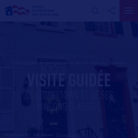
Accueil
>
District of Columbia
>
visite guidée de georgetown et de ses maisons classées
VISITE GUIDÉE
DE GEORGETOWN ET DE SES
MAISONS CLASSÉES
Washington DC - Georgetown
-
En savoir plus