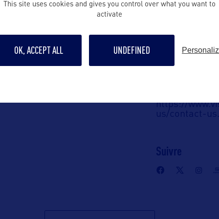
This site uses cookies and gives you control over what you want to
A :
activate
Contact pro
OK, ACCEPT ALL
UNDEFINED
Personali
vanessa@saphi
ve Center
0
Contact grand p
orida 32301 –
https://www.vi
us/contact-us
Suivre