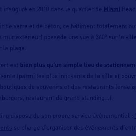
Miami
t inauguré en 2010 dans le quartier de
Beac
ir de verre et de béton, ce bâtiment totalement ouv
o
 mur extérieur) possède une vue à 360
sur la vill
 la plage.
vert est
bien plus qu’un simple lieu de stationnem
ente (parmi les plus innovants de la ville et couv
boutiques de souvenirs et des restaurants (ensei
burgers, restaurant de grand standing…).
king dispose de son propre service événementiel :
vents
se charge d’organiser des événements d’entr