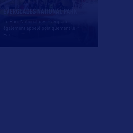
EVERGLADES NATIONAL PARK
Le Parc National des Everglades,
également appelé poétiquement le «
Parc
…