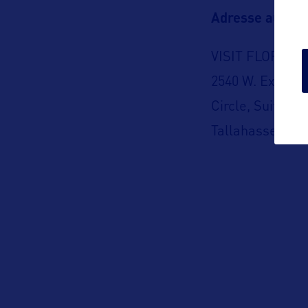
Adresse aux US
VISIT FLORIDA
2540 W. Executi
Circle, Suite 20
Tallahassee, Fl
USA