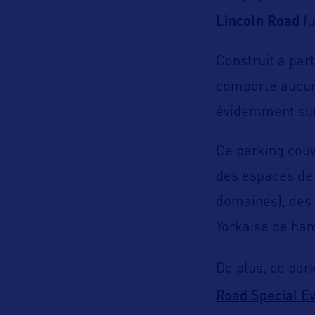
Lincoln Road
fu
Construit à part
comporte aucun
évidemment sur
Ce parking cou
des espaces de v
domaines), des 
Yorkaise de ham
De plus, ce par
Road Special E