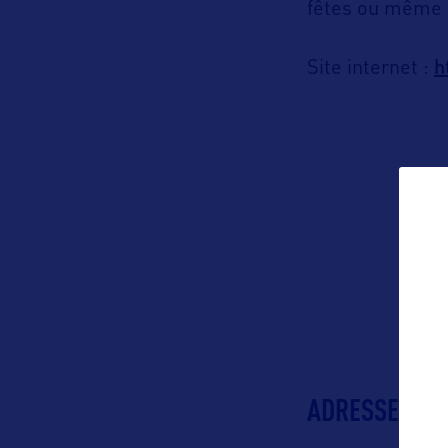
fêtes ou même 
h
Site internet :
ADRESSES