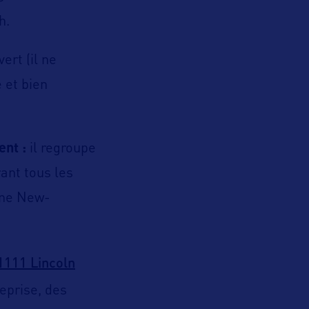
h.
ert (il ne
e et bien
ent :
il regroupe
rant tous les
gne New-
1111 Lincoln
eprise, des