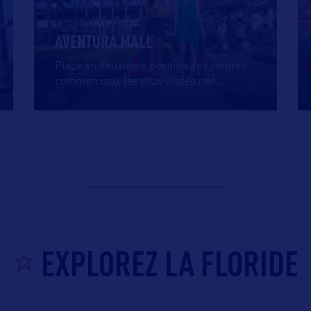
AVENTURA MALL
Placé en deuxième position des centres
commerciaux les plus visités des
…
EXPLOREZ LA FLORIDE