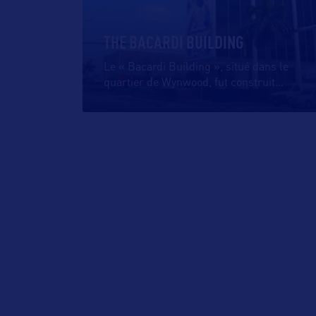
THE BACARDI BUILDING
Le « Bacardi Building », situé dans le
quartier de Wynwood, fut construit
…