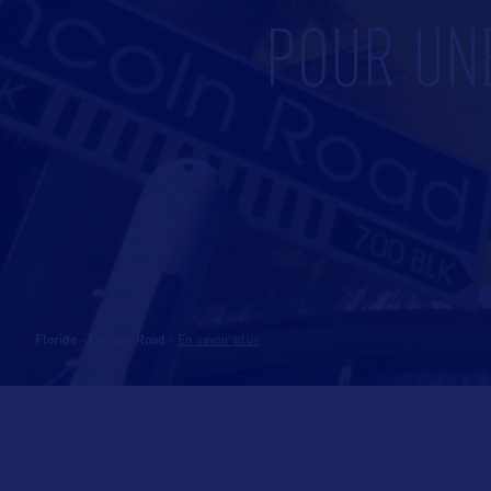
POUR UN
Floride - Lincoln Road
-
En savoir plus