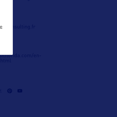
ze
r-consulting.fr
ublic
sitflorida.com/en-
.html