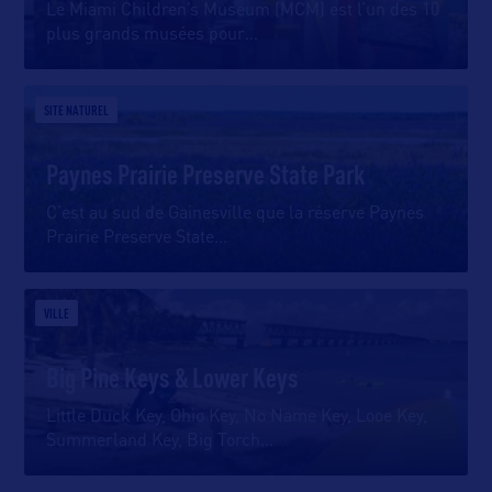
Le Miami Children’s Museum (MCM) est l’un des 10
plus grands musées pour
…
SITE NATUREL
Paynes Prairie Preserve State Park
C’est au sud de Gainesville que la réserve Paynes
Prairie Preserve State
…
VILLE
Big Pine Keys & Lower Keys
Little Duck Key, Ohio Key, No Name Key, Looe Key,
Summerland Key, Big Torch
…