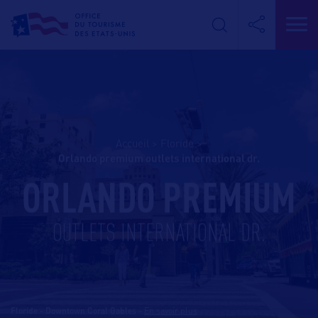
Accueil
>
Floride
>
orlando premium outlets international dr.
ORLANDO PREMIUM
OUTLETS INTERNATIONAL DR.
Floride - Downtown Coral Gables
-
En savoir plus