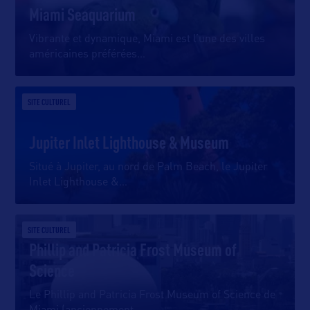
Miami Seaquarium
Vibrante et dynamique, Miami est l’une des villes
américaines préférées
…
SITE CULTUREL
Jupiter Inlet Lighthouse & Museum
Situé à Jupiter, au nord de Palm Beach, le Jupiter
Inlet Lighthouse &
…
SITE CULTUREL
Phillip and Patricia Frost Museum of
Science
Le Phillip and Patricia Frost Museum of Science de