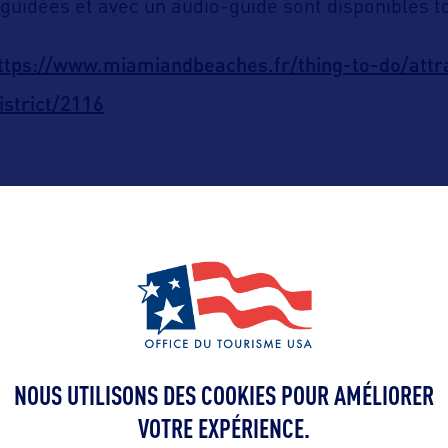
oguidées et avec un audio-guide sont disponibles to
ttps://www.miamiandbeaches.fr/thing-to-do/attra
istrict/2116
ALLEZ PLUS LOIN
NOUS UTILISONS DES COOKIES POUR AMÉLIORER
VOTRE EXPÉRIENCE.
Contact presse