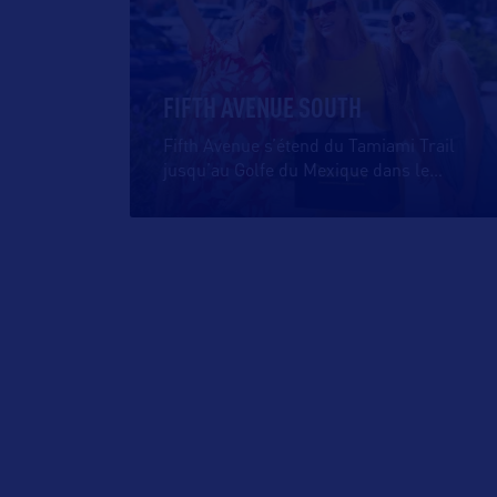
FIFTH AVENUE SOUTH
Fifth Avenue s’étend du Tamiami Trail
jusqu’au Golfe du Mexique dans le
…