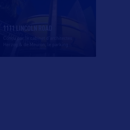
1111 LINCOLN ROAD
Conçu par le cabinet d’architectes
Herzog & de Meuron, le parking
…