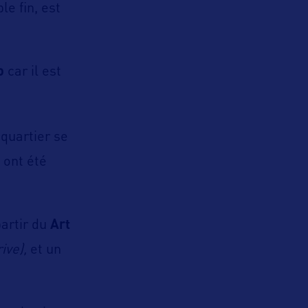
e fin, est
o
car il est
 quartier se
 ont été
partir du
Art
ive),
et un