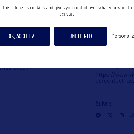
This site uses cookies and gives you control over what you want to
stefanie@saphi
activate
A :
Contact pro
OK, ACCEPT ALL
UNDEFINED
Personali
vanessa@saphi
ve Center
0
Contact grand p
orida 32301 –
https://www.vi
us/contact-us
Suivre