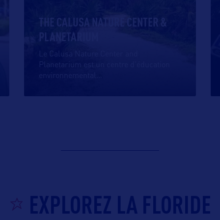
THE CALUSA NATURE CENTER &
PLANETARIUM
Le Calusa Nature Center and
Planetarium est un centre d’éducation
environnemental
…
EXPLOREZ LA FLORIDE