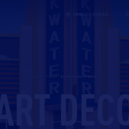
FORMALITÉS D'ENTRÉE
Accueil
>
Floride
>
art deco historic district
ART DEC