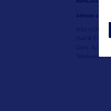
Adresse aux US
VISIT FLORIDA
2540 W. Executi
Circle, Suite 20
Tallahassee, Fl
USA