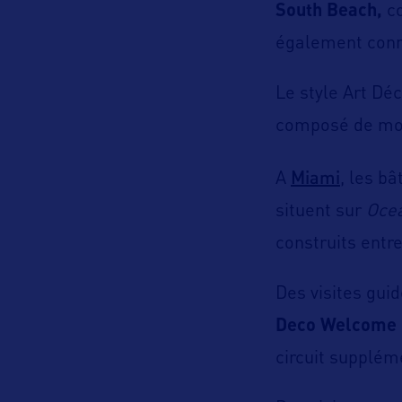
South Beach,
co
également conn
Le style Art Dé
composé de moti
Miami
A
, les b
situent sur
Ocea
construits entre
Des visites gui
Deco Welcome 
circuit suppléme