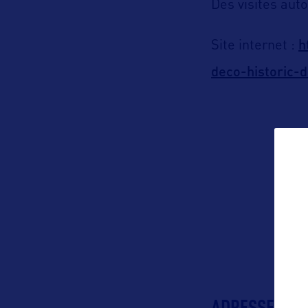
Des visites aut
h
Site internet :
deco-historic-d
ADRESSES