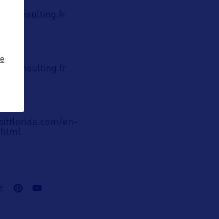
r-consulting.fr
ze
r-consulting.fr
ublic
sitflorida.com/en-
.html