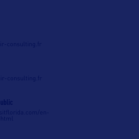
r-consulting.fr
r-consulting.fr
ublic
sitflorida.com/en-
.html