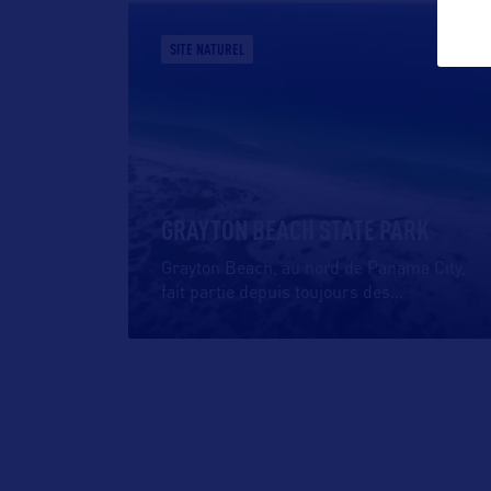
SITE NATUREL
GRAYTON BEACH STATE PARK
Grayton Beach, au nord de Panama City,
fait partie depuis toujours des
…