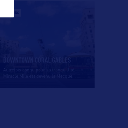
SHOPPING
DOWNTOWN CORAL GABLES
Autrefois connu pour sa tranquillité,
Miracle Mile est devenu la Mecque
…