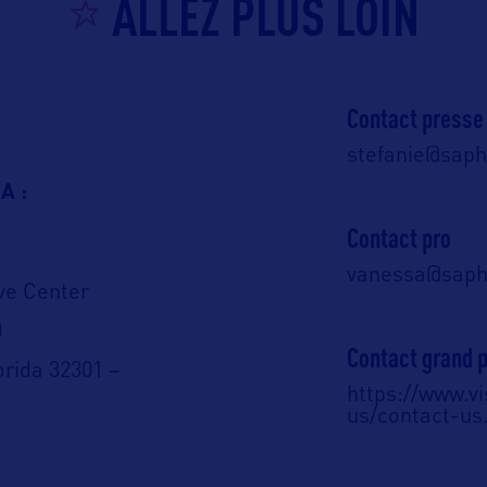
ALLEZ PLUS LOIN
Contact presse
stefanie@saphi
A :
Contact pro
vanessa@saphi
ve Center
0
Contact grand p
orida 32301 –
https://www.vi
us/contact-us