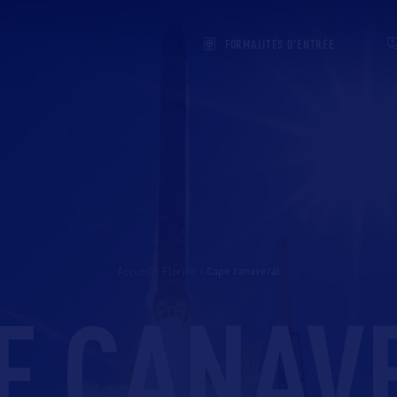
FORMALITÉS D'ENTRÉE
Accueil
>
Floride
>
cape canaveral
E CANAV