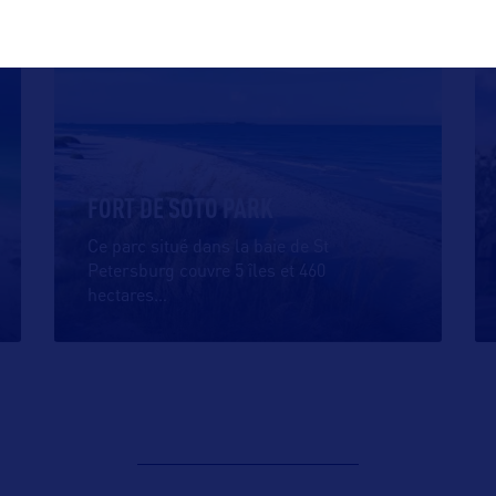
SITE NATUREL
FORT DE SOTO PARK
Ce parc situé dans la baie de St
Petersburg couvre 5 îles et 460
hectares
…