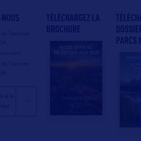
-NOUS
TÉLÉCHARGEZ LA
TÉLÉCH
BROCHURE
DOSSIE
e du Tourisme
PARCS 
USA
 usa france
e du Tourisme
USA
e à la
tter