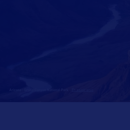
Arizona : Grand Canyon National Park
-
En savoir plus