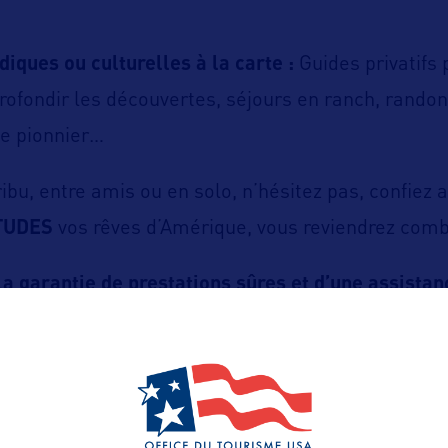
diques ou culturelles à la carte :
Guides privatifs 
pprofondir les découvertes, séjours en ranch, rand
de pionnier…
ribu, entre amis ou en solo, n’hésitez pas, confiez 
TUDES
vos rêves d’Amérique, vous reviendrez comb
 garantie de prestations sûres et d’une assistanc