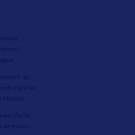
 mesure,
talement
ageur :
arcourir au
grands espaces
 l’Alaska.
es. (Tarifs
le de toutes