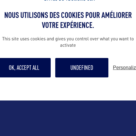
erview de Pauline Poles, experte des USA et artisa
en cliquant ici
sure pour Amplitudes
.
NOUS UTILISONS DES COOKIES POUR AMÉLIORER
VOTRE EXPÉRIENCE.
This site uses cookies and gives you control over what you want to
activate
OK, ACCEPT ALL
UNDEFINED
Personali
ALLEZ PLUS LOIN
Contact grand p
contact@ampl
is