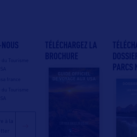
-NOUS
TÉLÉCHARGEZ LA
TÉLÉCH
BROCHURE
DOSSIE
e du Tourisme
PARCS 
USA
 usa france
e du Tourisme
USA
e à la
tter