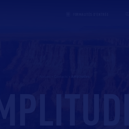
FORMALITÉS D'ENTRÉE
Accueil
>
Contacts
>
amplitudes
MPLITUD