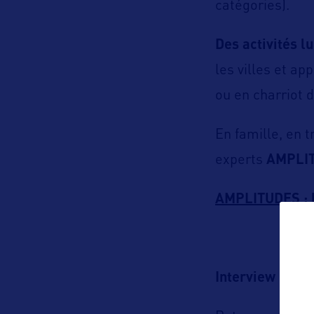
catégories).
Des activités lu
les villes et a
ou en charriot 
En famille, en t
experts
AMPLI
AMPLITUDES : la
Interview :