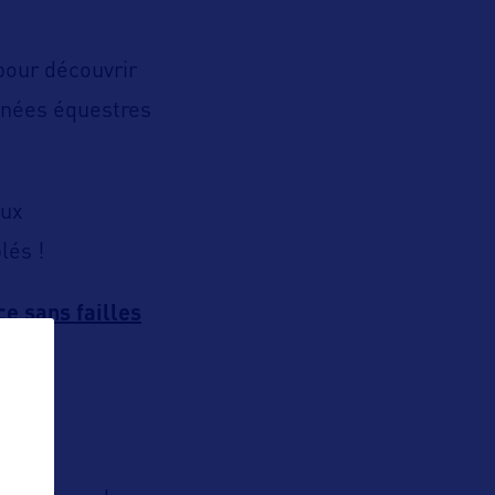
pour découvrir
onnées équestres
aux
lés !
e sans failles