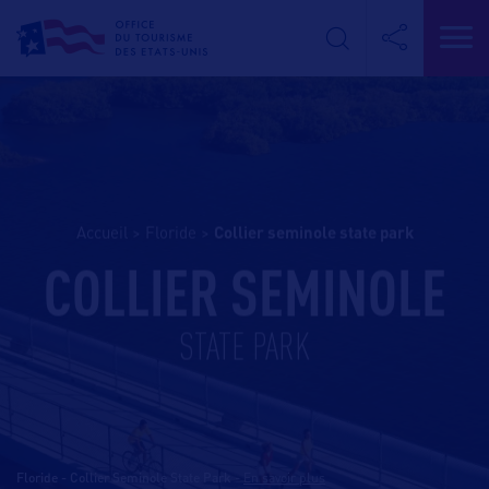
Accueil
>
Floride
>
collier seminole state park
COLLIER SEMINOLE
STATE PARK
Floride - Collier Seminole State Park
-
En savoir plus