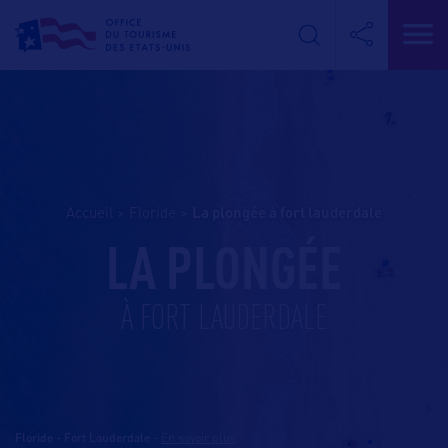
Accueil
>
Floride
>
la plongée à fort lauderdale
LA PLONGÉE
À FORT LAUDERDALE
Floride - Fort Lauderdale
-
En savoir plus