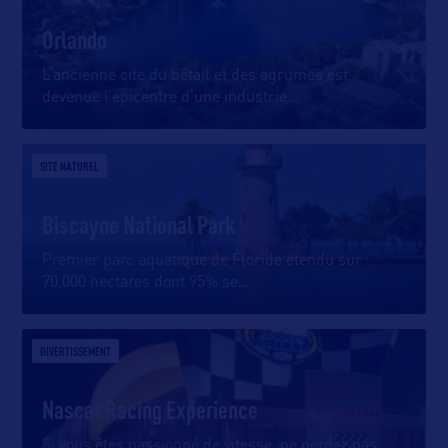
Orlando
L’ancienne cité du bétail et des agrumes est
devenue l’épicentre d’une industrie
…
SITE NATUREL
Biscayne National Park
Premier parc aquatique de Floride étendu sur
70.000 hectares dont 95% se
…
DIVERTISSEMENT
Nascar Racing Experience
Si vous êtes passionné de vitesse, ne perdez pas