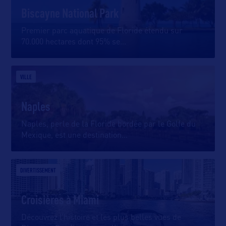
Biscayne National Park
Premier parc aquatique de Floride étendu sur
70.000 hectares dont 95% se
…
VILLE
Naples
Naples, perle de la Floride bordée par le Golfe du
Mexique, est une destination
…
DIVERTISSEMENT
Croisières à Miami
Découvrez l’histoire et les plus belles vues de