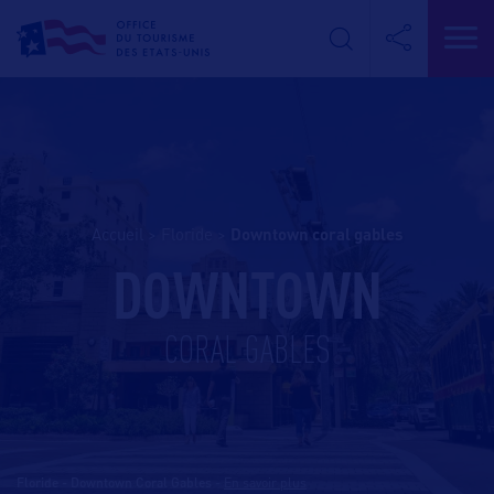
Accueil
>
Floride
>
downtown coral gables
DOWNTOWN
CORAL GABLES
Floride - Downtown Coral Gables
-
En savoir plus