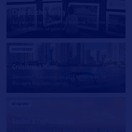
Clyde Butcher Gallery
Au cœur de la Big Cypress National Preserve, à
l’est de Naples, la galerie
…
DIVERTISSEMENT
Croisières à Miami
Découvrez l’histoire et les plus belles vues de
Biscayne Bay (intercoastal),
…
SITE NATUREL
Sanibel & Captiva Islands
Accessibles depuis Fort Myers par un pont de 5km