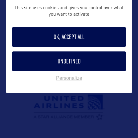
This site uses cookies and gives you control over what
you want to activate
VOIR LE SITE
OK, ACCEPT ALL
UNDEFINED
DANS LA MÊME CATEGORIE
Personalize
CONTACTS