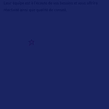
Leur équipe est à l’écoute de vos besoins et vous offrira
réactivité ainsi que qualité de conseil.
ALLEZ PLUS LOIN
ADRESSES
14 rue d’Alsace
25000 BESANCON
Tel Grand Public :
03 81 62 14 30