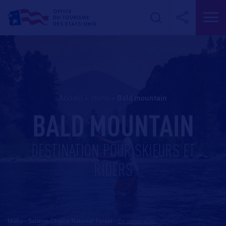
Accueil
>
Idaho
>
bald mountain
BALD MOUNTAIN
DESTINATION POUR SKIEURS ET
RIDERS
Idaho - Salmon Challis National Forest
-
En savoir plus