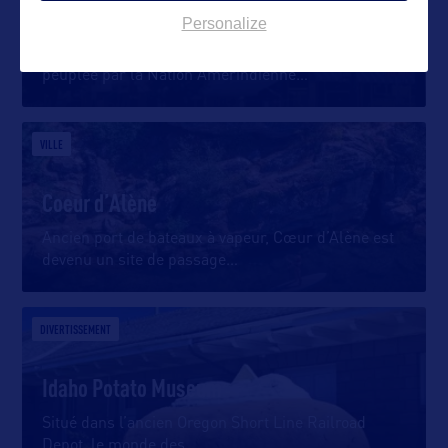
Idaho Falls
Personalize
Traversée par la Snake River et originellement
peuplée par la Nation Amérindienne
…
VILLE
Coeur d’Alène
Ancien port de bateaux à vapeur, Cœur d’Alène est
devenu un site de passage
…
DIVERTISSEMENT
Idaho Potato Museum
Situé dans l’ancien Oregon Short Line Railroad
Depot, le monde des
…