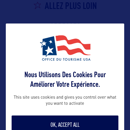
ALLEZ PLUS LOIN
ADRESSES
Adresses aux USA :
Visitor Information Fale
Matafele, Apia, Samoa
Nous Utilisons Des Cookies Pour
Améliorer Votre Expérience.
Samoa – Head Office
This site uses cookies and gives you control over what
Main Beach Road
you want to activate
PO Box 2272, Apia, Samoa
Contact grand public
OK, ACCEPT ALL