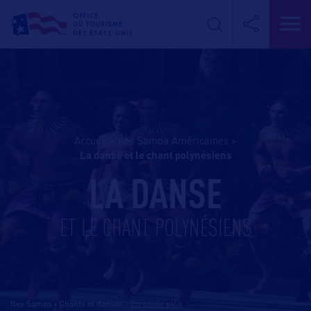
Accueil
>
Îles Samoa Américaines
>
la danse et le chant polynésiens
LA DANSE
ET LE CHANT POLYNÉSIENS
Iles Samoa - Chants et danses
-
En savoir plus