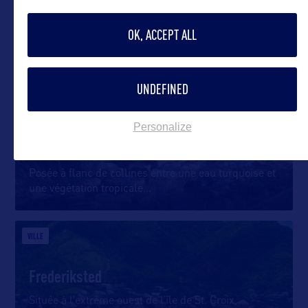
Les plages de sable blanc de St. Croix
OK, ACCEPT ALL
St. Croix totalise à elle seule 23 plages bordées de
palmiers et baignées
…
UNDEFINED
VILLE
Personalize
Charlotte Amalie
Posée à flanc de collines entre une eau turquoise et
une végétation tropicale
…
VILLE
Frederiksted
Située à l’extrême ouest de l’île de St. Croix,