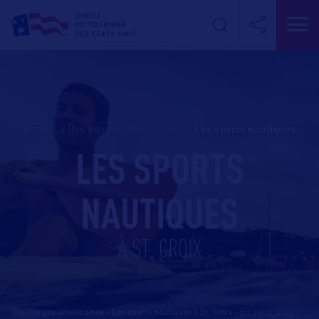
Accueil
>
Îles Vierges Américaines
>
les sports nautiques
LES SPORTS
NAUTIQUES
À ST. CROIX
Iles Vierges américaines - Les sports nautiques à St. Croix
-
En savoir plus