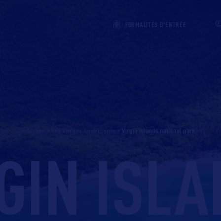
FORMALITÉS D'ENTRÉE
Accueil
>
Îles Vierges Américaines
>
virgin islands national park
GIN ISL