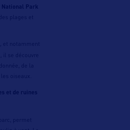
d National Park
 des plages et
s, et notamment
, il se découvre
donnée, de la
les oiseaux.
es et de ruines
 parc, permet