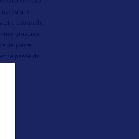
oulin à vent. La
insi qu’une
stoire culturelle
iennes gravures
rs de pierre
vec le passé de
-delà.