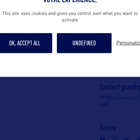
This site uses cookies and gives you control over what you want to
ALLEZ PLUS LOIN
activate
OK, ACCEPT ALL
UNDEFINED
Personali
Contact presse
USVIPressRoo
Contact grand p
https://www.vi
us/
Suivre