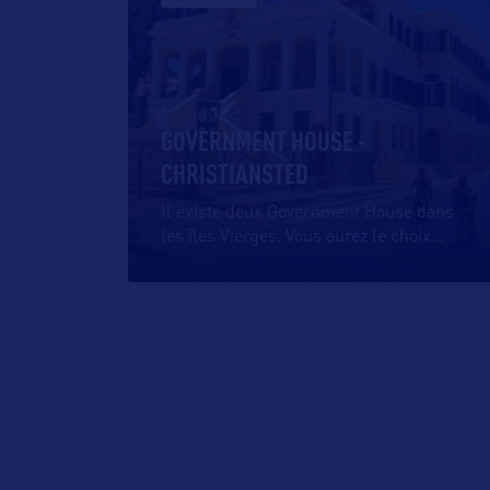
GOVERNMENT HOUSE -
CHRISTIANSTED
Il existe deux Government House dans
les îles Vierges. Vous aurez le choix
…