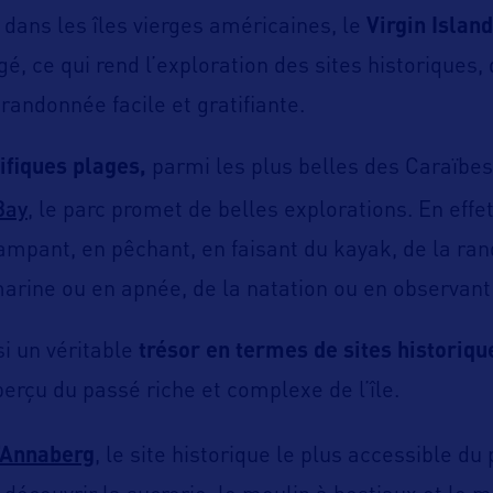
n dans les îles vierges américaines, le
Virgin Islan
, ce qui rend l’exploration des sites historiques,
randonnée facile et gratifiante.
fiques plages,
parmi les plus belles des Caraïbe
Bay
, le parc promet de belles explorations. En effet
ampant, en pêchant, en faisant du kayak, de la ran
rine ou en apnée, de la natation ou en observant 
si un véritable
trésor en termes de sites historiqu
perçu du passé riche et complexe de l’île.
d’Annaberg
, le site historique le plus accessible du