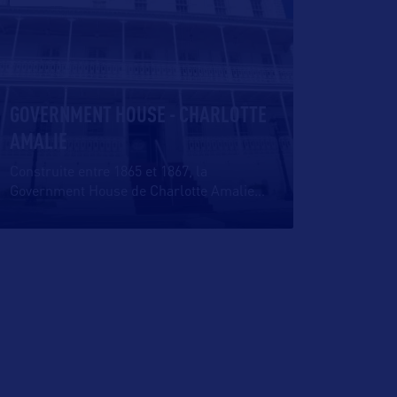
GOVERNMENT HOUSE - CHARLOTTE
AMALIE
Construite entre 1865 et 1867, la
Government House de Charlotte Amalie
…