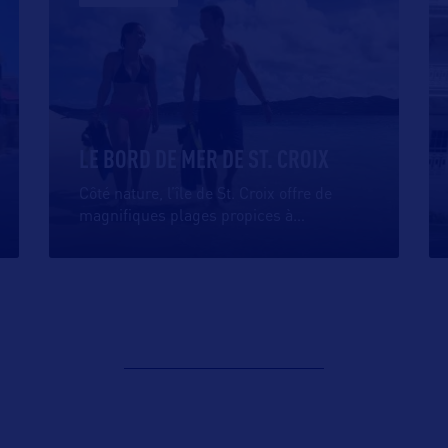
LE BORD DE MER DE ST. CROIX
Côté nature, l’île de St. Croix offre de
magnifiques plages propices à
…