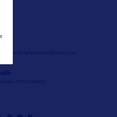
ze
m@marketplaceexcellence.com
ublic
situsvi.com/contact-