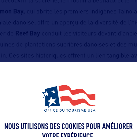
 découvrir la sucrerie, le moulin à bestiaux et le m
mon Bay,
qui abrite les premiers indigènes Taino a
iale danoise, offre un aperçu de la diversité de l’hi
tier de
Reef Bay
conduit les visiteurs devant d’anc
ruines de plantations sucrières danoises et des mu
n. Ces sites historiques offrent un lien tangible a
précolombienne à la période coloniale danoise et au
ttps://www.nps.gov/viis/index.htm
NOUS UTILISONS DES COOKIES POUR AMÉLIORER
VOTRE EXPÉRIENCE.