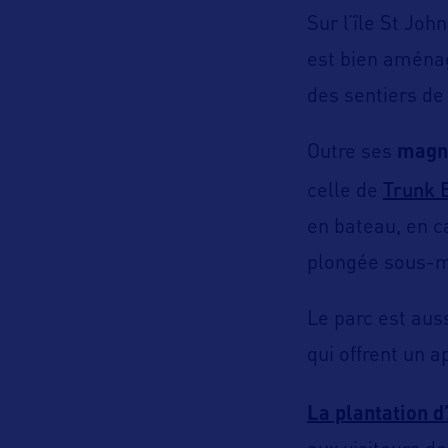
Sur l’île St Joh
est bien aménagé
des sentiers de 
Outre ses
magni
Trunk 
celle de
en bateau, en c
plongée sous-ma
Le parc est aus
qui offrent un a
La plantation 