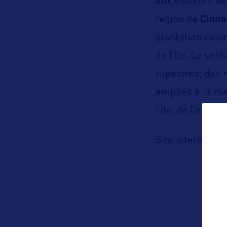
aux visiteurs de
région de
Cinna
plantation colon
de l’île. Le sen
rupestres, des 
empilés à la mai
l’île, de l’ère 
h
Site internet :