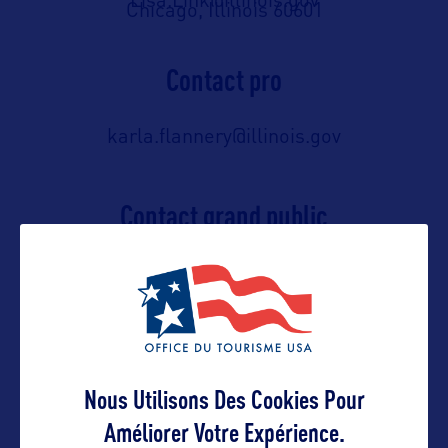
Lisa.Link@illinois.gov
Chicago, Illinois 60601
Contact pro
karla.flannery@illinois.gov
Contact grand public
Elisa.Marcus@illinois.gov
Suivre
Nous Utilisons Des Cookies Pour
Améliorer Votre Expérience.