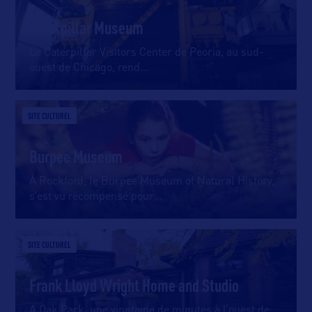
Caterpillar Museum
Le Caterpillar Visitors Center de Peoria, au sud-
ouest de Chicago, rend
…
SITE CULTUREL
Burpee Museum
À Rockford, le Burpee Museum of Natural History,
s’est vu récompensé pour
…
SITE CULTUREL
Frank Lloyd Wright Home and Studio
A Oak Park, une vingtaine de minutes à l’ouest de