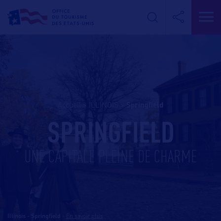
Accueil
>
ILLINOIS
>
springfield
SPRINGFIELD
UNE CAPITALE PLEINE DE CHARME
Illinois - Springfield
-
En savoir plus