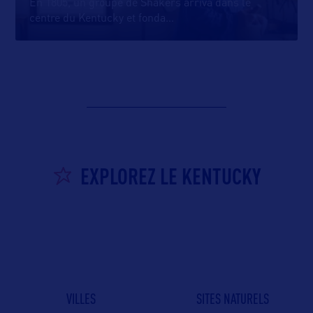
En 1805, un groupe de Shakers arriva dans le
centre du Kentucky et fonda
…
EXPLOREZ LE KENTUCKY
VILLES
SITES NATURELS