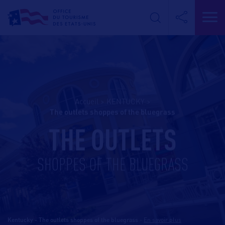
Accueil
>
KENTUCKY
>
the outlets shoppes of the bluegrass
THE OUTLETS
SHOPPES OF THE BLUEGRASS
Kentucky - The outlets shoppes of the bluegrass
-
En savoir plus