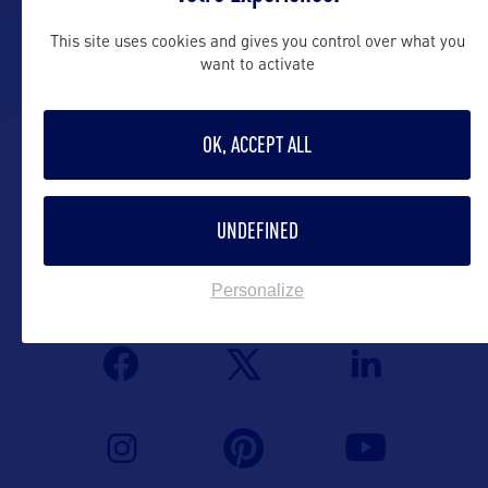
This site uses cookies and gives you control over what you
USVIPressRoom@marketplaceexcellence.
want to activate
Contact grand public
OK, ACCEPT ALL
https://www.visitusvi.com/contact-us/
UNDEFINED
Suivre
Personalize