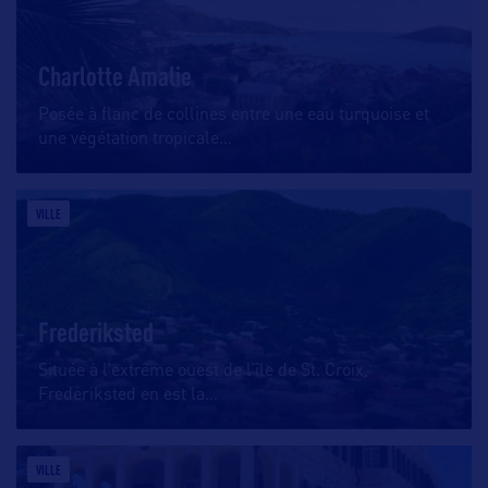
Charlotte Amalie
Posée à flanc de collines entre une eau turquoise et
une végétation tropicale
…
VILLE
Frederiksted
Située à l’extrême ouest de l’île de St. Croix,
Frederiksted en est la
…
VILLE