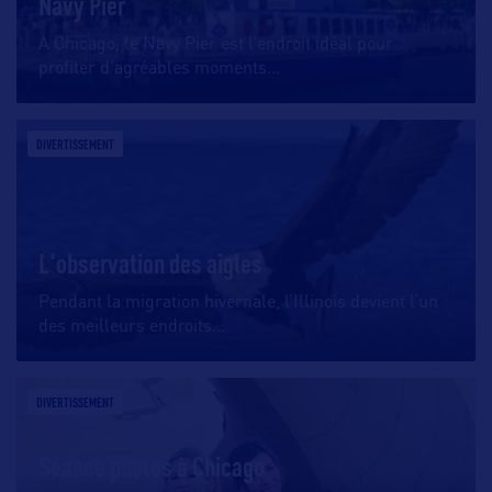
Navy Pier
A Chicago, le Navy Pier est l’endroit idéal pour
profiter d’agréables moments
…
DIVERTISSEMENT
L'observation des aigles
Pendant la migration hivernale, l’Illinois devient l’un
des meilleurs endroits
…
DIVERTISSEMENT
Séance photos à Chicago