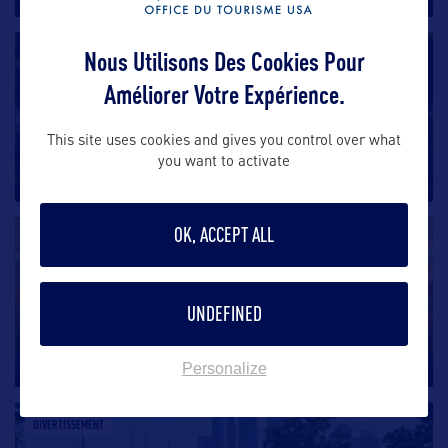
Nous Utilisons Des Cookies Pour
DIVERTISSEMENT
Améliorer Votre Expérience.
Chicago Botanic Garden
This site uses cookies and gives you control over what
Ouvert en 1972, le Chicago Botanic Garden est un
you want to activate
endroit magnifique qui
…
OK, ACCEPT ALL
DIVERTISSEMENT
Shedd Aquarium
UNDEFINED
Situé au bord du lac Michigan, le Shedd Aquarium fait
partie du Museum
…
Personalize
DIVERTISSEMENT