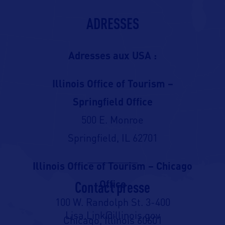
ADRESSES
Adresses aux USA :
Illinois Office of Tourism –
Springfield Office
500 E. Monroe
Springfield, IL 62701
Illinois Office of Tourism – Chicago
Contact presse
Office
100 W. Randolph St. 3-400
Lisa.Link@illinois.gov
Chicago, Illinois 60601