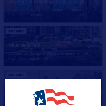
Street Art et Communautés de Chicago
Cette visite hors des sentiers battus proposée par
Chicago en Français
…
DIVERTISSEMENT
Millennium Park
Au cœur de Chicago et plus particulièrement de
Grant Park, vous trouverez
…
DIVERTISSEMENT
360 Chicago Observation Deck
Située dans le quartier de Streeterville à Chicago, la
John Hancock Tower
…