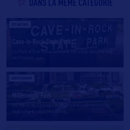
DANS LA MÊME CATEGORIE
SITE NATUREL
Cave-in-Rock State Park
Le Parc d’État Cave-in-Rock est situé dans le sud
de l’Illinois sur
…
DIVERTISSEMENT
Millennium Park
Au cœur de Chicago et plus particulièrement de
Grant Park, vous trouverez
…