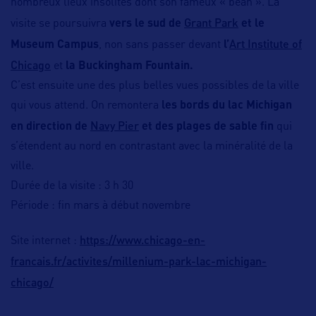
nombreux lieux insolites dont son fameux « bean ». La
Grant Park
visite se poursuivra
vers le sud de
et le
Art Institute of
Museum Campus
, non sans passer devant
l’
Chicago
et
la Buckingham Fountain.
C’est ensuite une des plus belles vues possibles de la ville
qui vous attend. On remontera
les bords du lac Michigan
Navy Pier
en direction de
et des plages de sable fin
qui
s’étendent au nord en contrastant avec la minéralité de la
ville.
Durée de la visite : 3 h 30
Période : fin mars à début novembre
https://www.chicago-en-
Site internet :
francais.fr/activites/millenium-park-lac-michigan-
chicago/