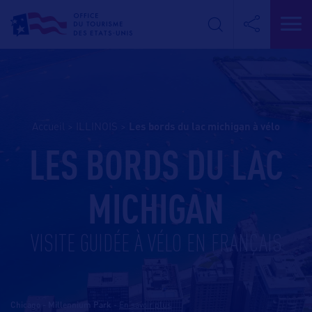
Accueil
>
ILLINOIS
>
les bords du lac michigan à vélo
LES BORDS DU LAC
MICHIGAN
VISITE GUIDÉE À VÉLO EN FRANÇAIS
Chicago - Millennium Park
-
En savoir plus