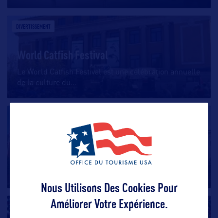
DIVERTISSEMENT
World Catfish Festival
Le World Catfish Festival est une célébration annuelle
de la culture du
…
DIVERTISSEMENT
Double Decker Arts Festival
Le Double Decker Arts Festival est un événement
annuel qui se déroule à
…
Nous Utilisons Des Cookies Pour
Améliorer Votre Expérience.
DIVERTISSEMENT