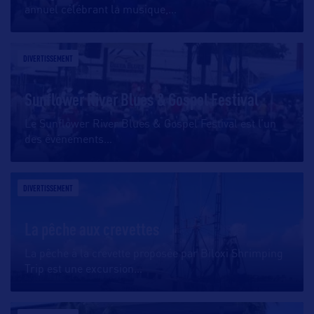
annuel célébrant la musique,
…
DIVERTISSEMENT
Sunflower River Blues & Gospel Festival
Le Sunflower River Blues & Gospel Festival est l’un
des événements
…
DIVERTISSEMENT
La pêche aux crevettes
La pêche à la crevette proposée par Biloxi Shrimping
Trip est une excursion
…