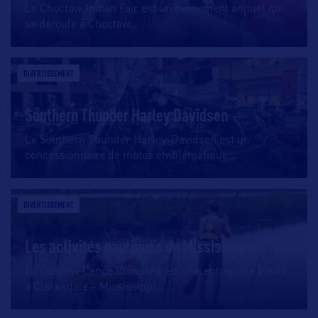
Le Choctaw Indian Fair est un événement annuel qui
se déroule à Choctaw
…
DIVERTISSEMENT
Southern Thunder Harley Davidson
Le Southern Thunder Harley-Davidson est un
concessionnaire de motos emblématique
…
DIVERTISSEMENT
Les activités nautiques du Mississippi
La Quapaw Canoe Company est une entreprise basée
à Clarksdale – Mississippi
…