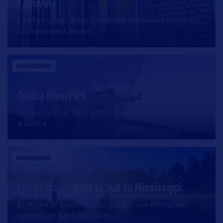
Festival
Le Mississippi Delta Tennessee Williams Festival est
un événement annuel
…
DIVERTISSEMENT
Tunica RiverPark
Le Tunica RiverPark est un parc d’interprétation situé
à Tunica –
…
DIVERTISSEMENT
Les écotours dans le Sud du Mississippi
Ecotours of South Mississippi est une entreprise
spécialisée dans les visites
…