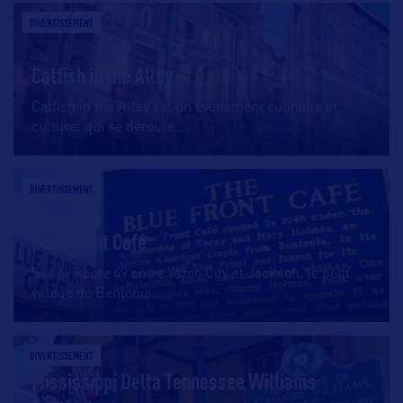
DIVERTISSEMENT
Catfish in the Alley
Catfish in the Alley est un événement culinaire et
culturel qui se déroule
…
DIVERTISSEMENT
Blue Front Café
Sur la Route 49 entre Yazoo City et Jackson, le petit
village de Bentonia
…
DIVERTISSEMENT
Mississippi Delta Tennessee Williams