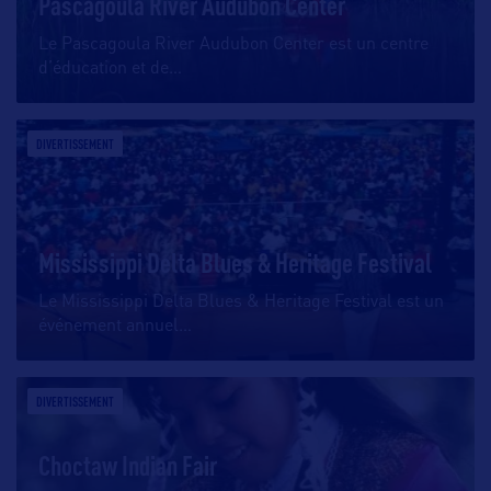
Pascagoula River Audubon Center
Le Pascagoula River Audubon Center est un centre
d’éducation et de
…
DIVERTISSEMENT
Mississippi Delta Blues & Heritage Festival
Le Mississippi Delta Blues & Heritage Festival est un
événement annuel
…
DIVERTISSEMENT
Choctaw Indian Fair