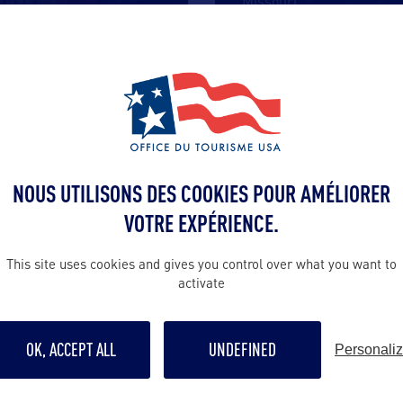
Missouri
…
DIVERTISSEMENT
NOUS UTILISONS DES COOKIES POUR AMÉLIORER
VOTRE EXPÉRIENCE.
MURALS OF CUBA
This site uses cookies and gives you control over what you want to
activate
Surnommée la Route 66 Mural City, la
ville de Cuba dans le Missouri abrite
…
OK, ACCEPT ALL
UNDEFINED
Personali