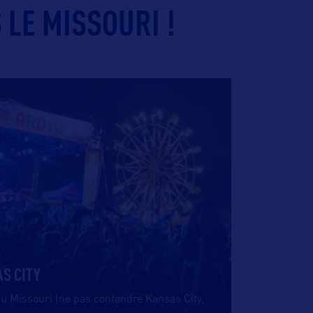
LE MISSOURI !
S CITY
 du Missouri (ne pas confondre Kansas City,