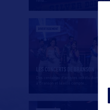
rend
…
DIVERTISSEMENT
LES CONCERTS DE BRANSON
Des centaines d’artistes ont élu domicile
à Branson et la ville compte
…