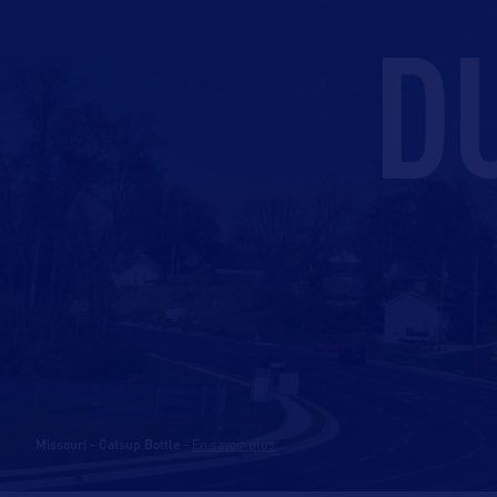
D
Missouri - Catsup Bottle
-
En savoir plus