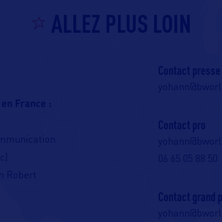
ALLEZ PLUS LOIN
Contact presse
yohann@bwor
 en France :
Contact pro
ommunication
yohann@bwor
c)
06 65 05 88 50
n Robert
Contact grand p
yohann@bwor