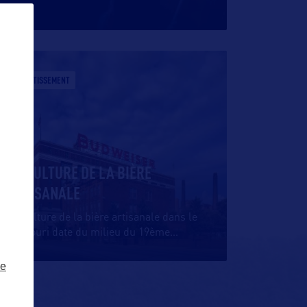
DIVERTISSEMENT
LA CULTURE DE LA BIÈRE
ARTISANALE
La culture de la bière artisanale dans le
Missouri date du milieu du 19ème
…
ze