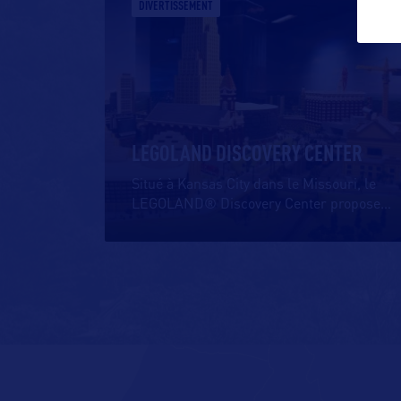
DIVERTISSEMENT
LEGOLAND DISCOVERY CENTER
Situé à Kansas City dans le Missouri, le
LEGOLAND® Discovery Center propose
…