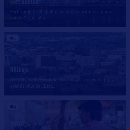
Fort Benton
Fort Benton, jolie petite localité en briques au nord-
est de Great Falls,
…
VILLE
Billings
Au sud-est du Montana, Billings est de loin la plus
grande ville de l’Etat.
…
VILLE
Butte