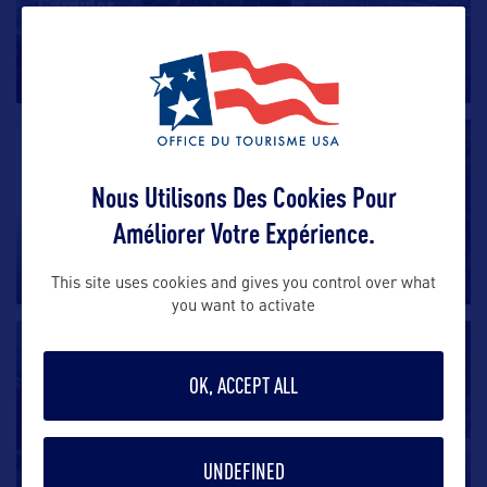
Gardiner
Situé à l’extrême sud du Montana, toute proche de la
frontière avec le
…
VILLE
Nous Utilisons Des Cookies Pour
Helena
Améliorer Votre Expérience.
Au centre-ouest de l’Etat, Helena est née de la Ruée
vers l’Or sur le Last
…
This site uses cookies and gives you control over what
you want to activate
VILLE
OK, ACCEPT ALL
Red Lodge
Situé au sud-ouest de Billings et au sud-est de
UNDEFINED
Bozeman, Red Lodge est
…