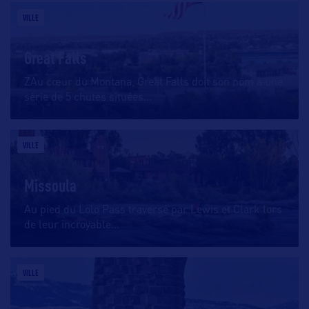
VILLE
Great Falls
ZAu cœur du Montana, Great Falls doit son nom à une
série de 5 chutes situées
…
VILLE
Missoula
Au pied du Lolo Pass traversé par Lewis et Clark lors
de leur incroyable
…
VILLE