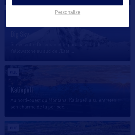
Personalize
VILLE
Big Sky
Située entre Bozeman et le parc national de
Yellowstone au sud de l’Etat,
…
VILLE
Kalispell
Au nord-ouest du Montana, Kalispell a su entretenir
son charme de la période
…
VILLE