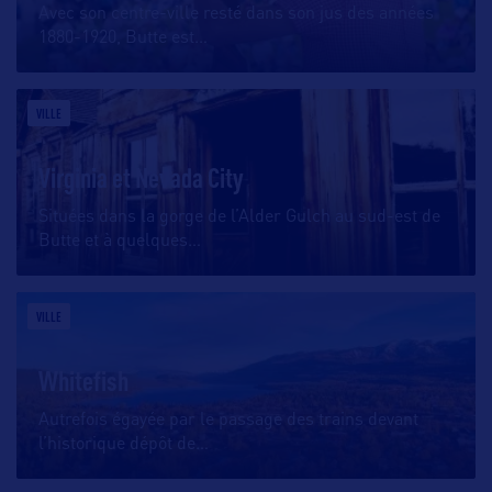
Avec son centre-ville resté dans son jus des années
1880-1920, Butte est
…
VILLE
Virginia et Nevada City
Situées dans la gorge de l’Alder Gulch au sud-est de
Butte et à quelques
…
VILLE
Whitefish
Autrefois égayée par le passage des trains devant
l’historique dépôt de
…