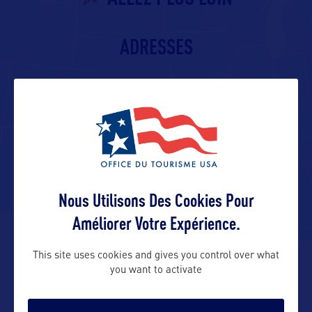
ADRESSES
Adresse aux USA :
TourismOhio
P.O. Box 1001
Columbus, OH 43216-1001 – USA
Nous Utilisons Des Cookies Pour
Améliorer Votre Expérience.
Contact presse
This site uses cookies and gives you control over what
you want to activate
Dayna.Brownfield@development.ohio.gov