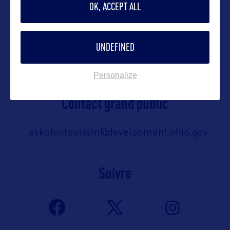
OK, ACCEPT ALL
Contact pro
UNDEFINED
Matt.Maclaren@development.ohio.gov
Personalize
Contact grand public
askohiotourism@development.ohio.gov
Suivre