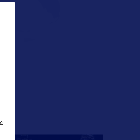
IE
ze