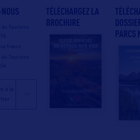
-NOUS
TÉLÉCHARGEZ LA
TÉLÉCH
BROCHURE
DOSSIE
e du Tourisme
PARCS 
USA
 usa france
e du Tourisme
USA
e à la
tter