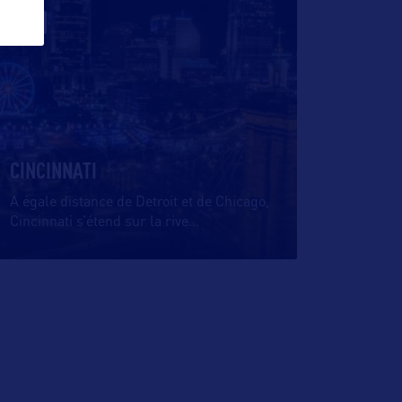
VILLE
CINCINNATI
A égale distance de Detroit et de Chicago,
Cincinnati s’étend sur la rive
…