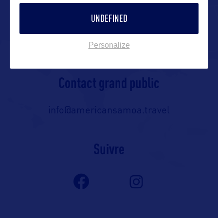
Matafele, Apia, Samoa
UNDEFINED
Samoa – Head Office
Personalize
Main Beach Road
PO Box 2272, Apia, Samoa
Contact grand public
info@americansamoa.travel
Suivre