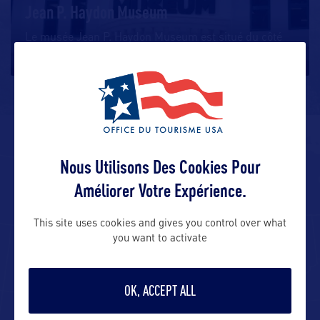
Jean P. Haydon Museum
Le musée Jean P. Haydon Museum est situé du côté
nord de la Route 1 à Fagatogo,
…
ALLEZ PLUS LOIN
Nous Utilisons Des Cookies Pour
Améliorer Votre Expérience.
ADRESSES
This site uses cookies and gives you control over what
you want to activate
Adresses aux USA :
OK, ACCEPT ALL
Visitor Information Fale