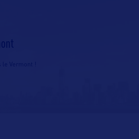
mont
s le Vermont !