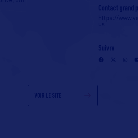
Drive, 6th
Contact grand p
https://www.v
05620-0501 –
us
Suivre
VOIR LE SITE