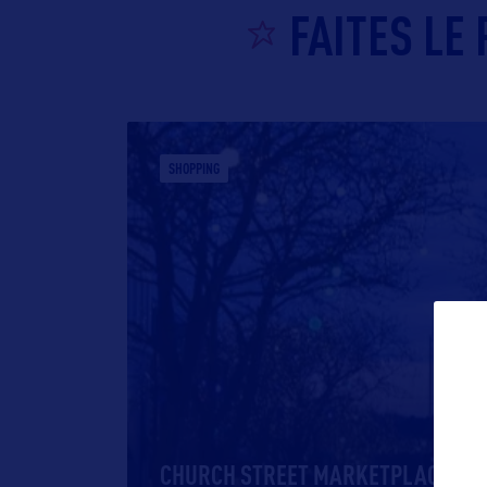
FAITES LE
SHOPPING
CHURCH STREET MARKETPLACE