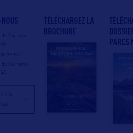
-NOUS
TÉLÉCHARGEZ LA
TÉLÉCH
BROCHURE
DOSSIE
e du Tourisme
PARCS 
USA
 usa france
e du Tourisme
USA
e à la
tter