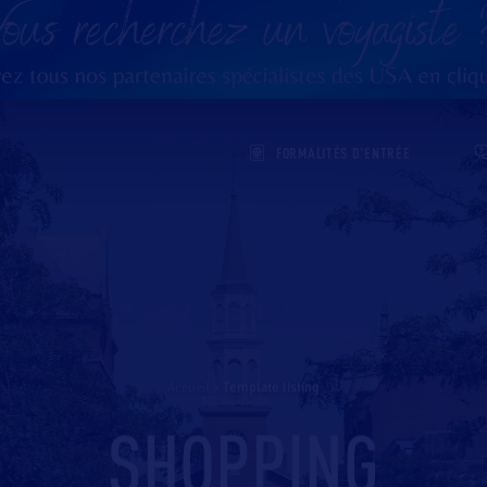
FORMALITÉS D'ENTRÉE
Accueil
>
template listing
SHOPPING