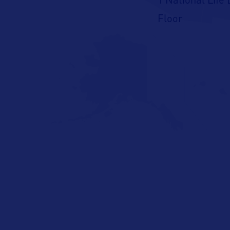
1 National Life 
Floor
Montpelier, VT 
USA