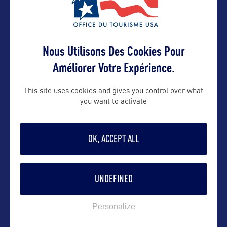
Contact grand public
Nous Utilisons Des Cookies Pour
yohann@bworldcom.com
Améliorer Votre Expérience.
This site uses cookies and gives you control over what
Suivre
you want to activate
OK, ACCEPT ALL
UNDEFINED
Personalize