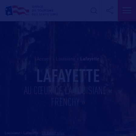
Accueil
>
Louisiane
>
lafayette
LAFAYETTE
AU CŒUR DE LA LOUISIANE «
FRENCHY »
Louisiane - Lafayette
-
En savoir plus