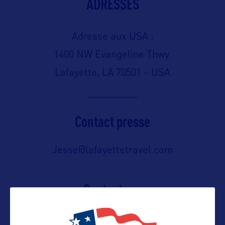
ADRESSES
Adresse aux USA :
1400 NW Evangeline Thwy.
Lafayette, LA 70501 – USA
Contact presse
Jesse@lafayettetravel.com
Contact pro
eugenie@lafayettetravel.com