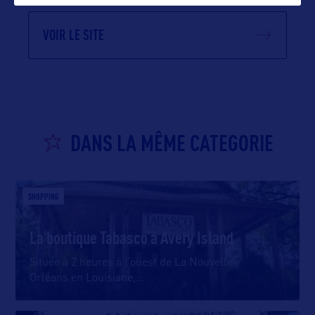
VOIR LE SITE
DANS LA MÊME CATEGORIE
SHOPPING
La boutique Tabasco à Avery Island
Située à 2 heures à l’ouest de La Nouvelle-
Orléans en Louisiane,
…