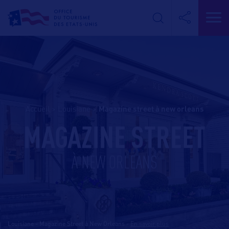
Accueil
>
Louisiane
>
magazine street à new orleans
MAGAZINE STREET
À NEW ORLEANS
Louisiane - Magazine Street à New Orleans
-
En savoir plus