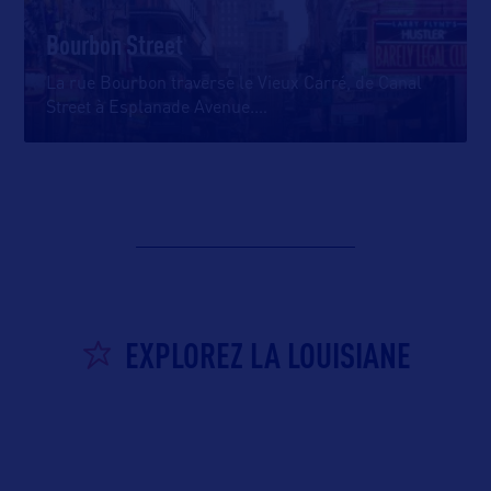
Bourbon Street
La rue Bourbon traverse le Vieux Carré, de Canal
Street à Esplanade Avenue.
…
EXPLOREZ LA LOUISIANE