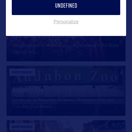
UNDEFINED
SITE CULTUREL
Personalize
Louisiana's Old State Capitol
Surplombant le Mississippi, le Louisiana’s Old State
Capitol est
…
DIVERTISSEMENT
Audubon Zoo
Le zoo de la Nouvelle Orléans, l’Audubon Zoo, est
l’un des plus beaux
…
DIVERTISSEMENT