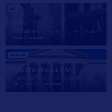
VILLE
Easton
Fondée au 17ème siècle, située sur la rive Est de la
baie de Chesapeake,
…
SITE CULTUREL
The Baltimore Museum of Art
Fondé en 1914, le musée d’art de Baltimore est un
bâtiment de style néoclassique
…