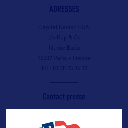
ADRESSES
Capital Region USA
c/o Rep & Co
16, rue Ballu
75009 Paris – France
Tel : 01 70 23 06 00
Contact presse
emmanuelle@repandco-france.com