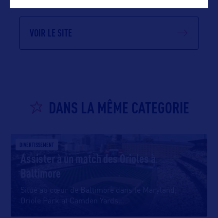
VOIR LE SITE
DANS LA MÊME CATEGORIE
DIVERTISSEMENT
Assister à un match des Orioles à
Baltimore
Situé au cœur de Baltimore dans le Maryland,
Oriole Park at Camden Yards
…