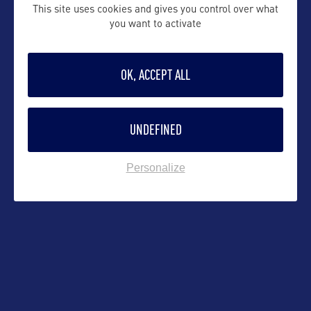
This site uses cookies and gives you control over what
you want to activate
Contact grand public
membershipteam@iglta.org
OK, ACCEPT ALL
Suivre
UNDEFINED
Personalize