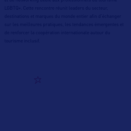
et de networking dédié aux professionnels du tourisme
LGBTQ+. Cette rencontre réunit leaders du secteur,
destinations et marques du monde entier afin d’échanger
sur les meilleures pratiques, les tendances émergentes et
de renforcer la coopération internationale autour du
tourisme inclusif.
ALLEZ PLUS LOIN
ADRESSES
5079 North Dixie Hwy, #367