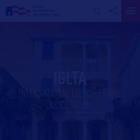
Accueil
>
Contacts
>
iglta
IGLTA
INTERNATIONAL LGBTQ+ TRAVEL
ASSOCIATION