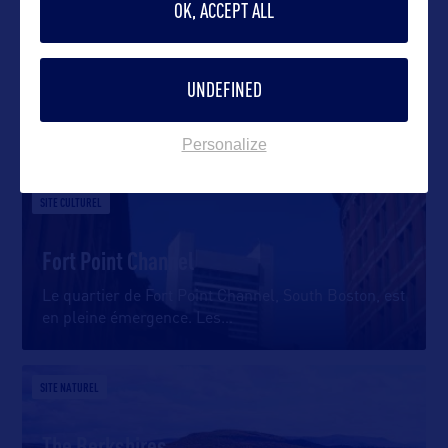
OK, ACCEPT ALL
UNDEFINED
DANS LA MÊME CATEGORIE
Personalize
SITE CULTUREL
Fort Point Channel
Le quartier de Fort Point Channel, South Boston, est
en pleine émergence. Les
…
SITE NATUREL
The Berkshires