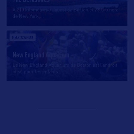
A 210 kilomètres à l’ouest de Boston et 230 au nord
de New York,
…
DIVERTISSEMENT
New England Aquarium
Le New England Aquarium de Boston est l’endroit
idéal pour les enfants
…