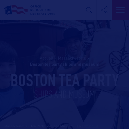
Accueil
>
Massachusetts
>
boston tea party ships and museum
BOSTON TEA PARTY
SHIPS AND MUSEUM
Massachusetts - Tea Party Ship and Museum
-
En savoir plus