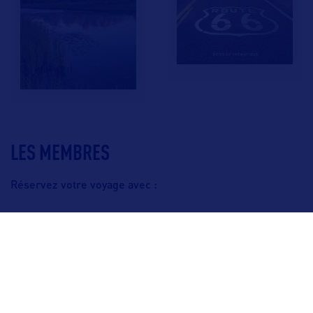
LES MEMBRES
Réservez votre voyage avec :
F.A.Q.
Crédits & Copyright
Mentions légales
Gestion des cookies
Politique de protection des données personnelles