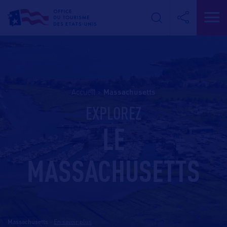
Accueil
>
massachusetts
EXPLOREZ
LE
MASSACHUSETTS
Massachusetts
-
En savoir plus