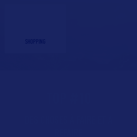
SHOPPING
TOP
#
10
DES CHOSES À FAIRE ET À
REFAIRE