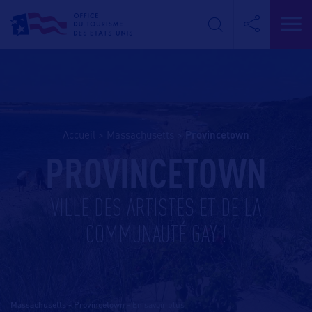
Accueil
>
Massachusetts
>
provincetown
PROVINCETOWN
VILLE DES ARTISTES ET DE LA
COMMUNAUTÉ GAY !
Massachusetts - Provincetown
-
En savoir plus