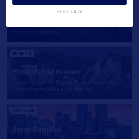
Personalize
Mohawk Trail
Il y a plus de 300 ans, les Indiens d’Amérique ont
traversé les collines
…
SITE CULTUREL
Plimoth Patuxet Museums
Le musée vivant de Plimoth Patuxet Museums à
Plymouth retrace la vie quotidienne
…
DIVERTISSEMENT
Boston Waterfront