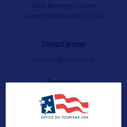
300 N. Washington Square
Lansing Michigan 48913 – USA
Contact presse
grinnellm@michigan.org
Contact pro
lorenzd@michigan.org
Contact grand public