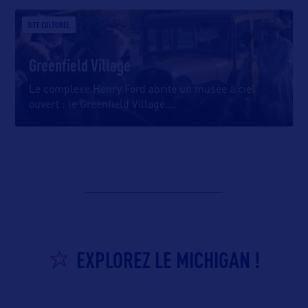
SITE CULTUREL
Greenfield Village
Le complexe Henry Ford abrite un musée à ciel
ouvert : le Greenfield Village.
…
EXPLOREZ LE MICHIGAN !