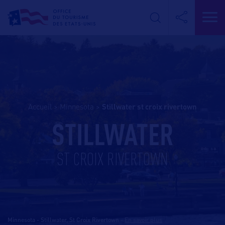
Accueil
>
Minnesota
>
stillwater st croix rivertown
STILLWATER
ST CROIX RIVERTOWN
Minnesota - Stillwater, St Croix Rivertown
-
En savoir plus