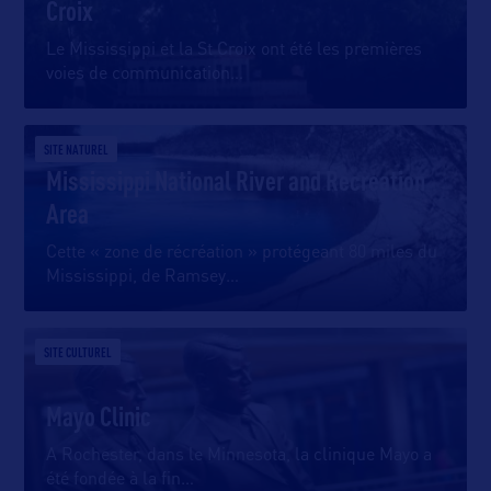
Croix
Le Mississippi et la St Croix ont été les premières
voies de communication
…
SITE NATUREL
Mississippi National River and Recreation
Area
Cette « zone de récréation » protégeant 80 miles du
Mississippi, de Ramsey
…
SITE CULTUREL
Mayo Clinic
A Rochester, dans le Minnesota, la clinique Mayo a
été fondée à la fin
…