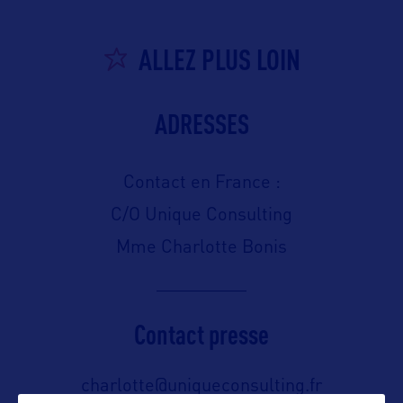
ALLEZ PLUS LOIN
ADRESSES
Contact en France :
C/O Unique Consulting
Mme Charlotte Bonis
Contact presse
charlotte@uniqueconsulting.fr