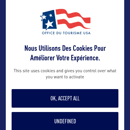
Contact pro
charlotte@uniqueconsulting.fr
Nous Utilisons Des Cookies Pour
Contact grand public
Améliorer Votre Expérience.
This site uses cookies and gives you control over what
info@uniqueconsulting.fr
you want to activate
Suivre
OK, ACCEPT ALL
UNDEFINED