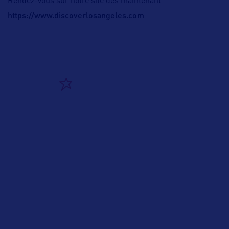
Rendez-vous sur notre site dès maintenant
https://www.discoverlosangeles.com
ALLEZ PLUS LOIN
ADRESSES
Contact au UK :
Francine Sheridan
Regional Director, Europe & ME
Phone: +44 207 318 9555