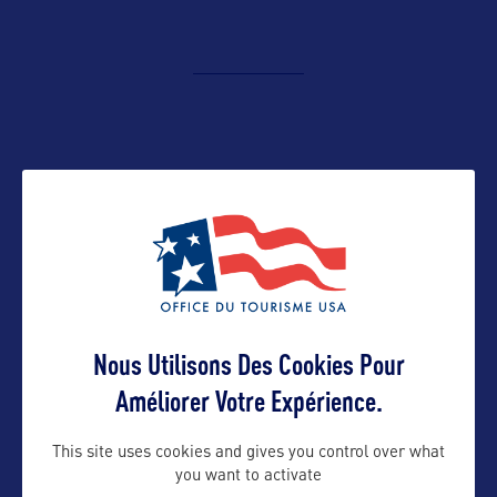
Représentation en France :
C/O Hopscotch Tourism
25 rue Notre-Dame des Victoires
Contact presse
75002 PARIS
(Fermé au public)
lpreece@hopscotch.one
Téléphone : 01 53 25 11 11
Contact pro
losangeles-tourism@hopscotch.one
Nous Utilisons Des Cookies Pour
Améliorer Votre Expérience.
Contact grand public
This site uses cookies and gives you control over what
you want to activate
information@hopscotch.one