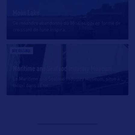
Moon Lake
Ce méandre abandonné du Mississippi en forme de
croissant de lune inspira
…
SITE CULTUREL
Maritime and Seafood Industry Museum
Le Maritime and Seafood Industry Museum, situé à
Biloxi dans l’État
…