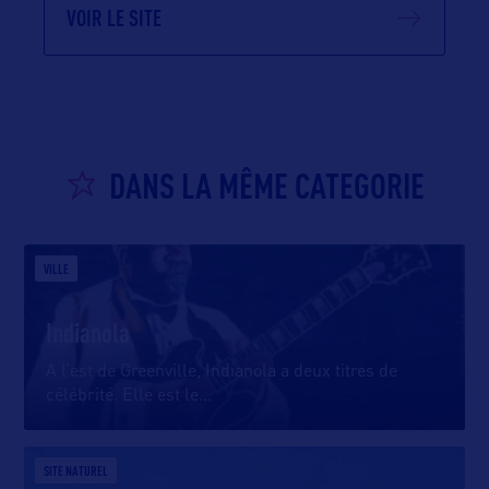
VOIR LE SITE
DANS LA MÊME CATEGORIE
VILLE
Indianola
A l’est de Greenville, Indianola a deux titres de
célébrité. Elle est le
…
SITE NATUREL