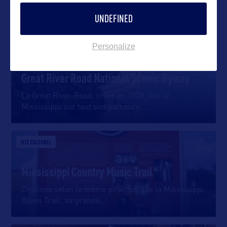
DANS LA MÊME CATEGORIE
UNDEFINED
Personalize
SITE NATUREL
Great River Road National Scenic Byway
La Great River Road, créée en 1938, suit le
Mississippi sur tout son parcours
…
SITE CULTUREL
Mississippi Country Music Trail
Déclinée selon le même principe que la Mississippi
Blues Trail, sa grande
…