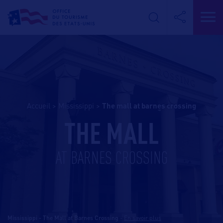
Accueil
>
Mississippi
>
the mall at barnes crossing
THE MALL
AT BARNES CROSSING
Mississippi - The Mall at Barnes Crossing
-
En savoir plus