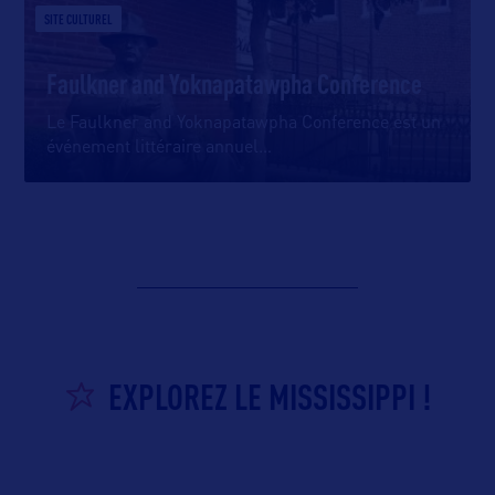
SITE CULTUREL
Faulkner and Yoknapatawpha Conference
Le Faulkner and Yoknapatawpha Conference est un
événement littéraire annuel
…
EXPLOREZ LE MISSISSIPPI !