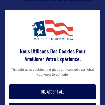
VILLE
Chadron
Située à l’extrémité nord-ouest du Nebraska,
Chadron est assez proche des
…
Nous Utilisons Des Cookies Pour
Améliorer Votre Expérience.
VILLE
This site uses cookies and gives you control over what
Norfolk
you want to activate
Ville typique de la région des Grandes Plaines
américaines, Norfolk est
…
OK, ACCEPT ALL
VILLE