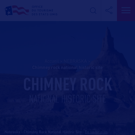
Accueil
>
NEBRASKA
>
chimney rock national historic site
CHIMNEY ROCK
NATIONAL HISTORIC SITE
Nebraska - Chimney Rock National Historic Site
-
En savoir plus