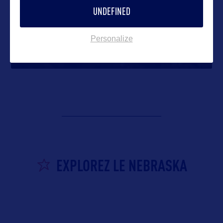
UNDEFINED
Chadron
Personalize
Située à l’extrémité nord-ouest du Nebraska,
Chadron est assez proche des
…
EXPLOREZ LE NEBRASKA