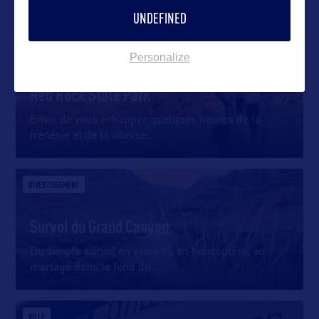
UNDEFINED
SITE NATUREL
Personalize
Red Rock State Park
Envie de vous échapper quelques heures de la
frénésie et de la vitesse
…
DIVERTISSEMENT
Survol du Grand Canyon
Du simple survol en avion ou en hélicoptère, au
mariage dans le fond du
…
VILLE