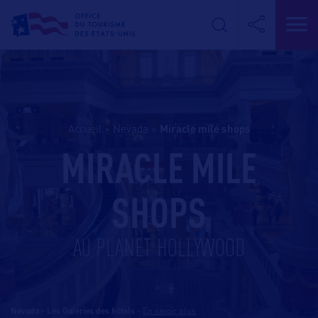
Accueil
>
Nevada
>
miracle mile shops
MIRACLE MILE
SHOPS
AU PLANET HOLLYWOOD
Nevada - Les Galeries des hôtels
-
En savoir plus