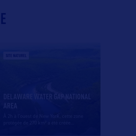
IE
SITE NATUREL
DELAWARE WATER GAP NATIONAL
AREA
À 2h à l’ouest de New York, cette zone
protégée de 270 km² a été créée
…