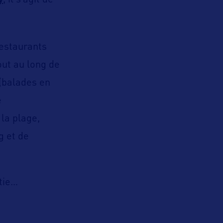
, il s’agit de
 restaurants
out au long de
 (balades en
e
 la plage,
g et de
tie…