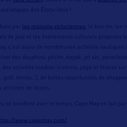
re
du
. Située à 1h au sud d’
touristiques des États-Unis !
les maisons victoriennes
duits par
, le bon vin, les
vals de jazz et les événements culturels proposés t
ay, c’est aussi de nombreuses activités nautiques
tion des dauphins, pêche, kayak, jet ski, parachut
des activités outdoor (cinéma, yoga et fitness sur
, golf, tennis…), de belles opportunités de shoppin
 activités de loisirs.
s se bonifient avec le temps, Cape May en fait par
ttps://www.capemay.com/