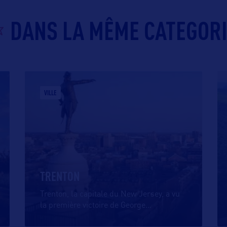
DANS LA MÊME CATEGOR
VILLE
TRENTON
Trenton, la capitale du New Jersey, a vu
la première victoire de George
…