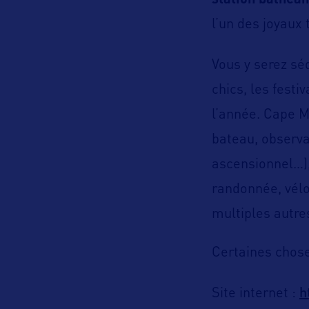
station balnéai
l’un des joyaux 
Vous y serez sé
chics, les festi
l’année. Cape M
bateau, observa
ascensionnel…), 
randonnée, vélo
multiples autres
Certaines chose
h
Site internet :