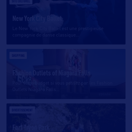
SITE CULTUREL
New York City Ballet
Le New York City Ballet est une prestigieuse
compagnie de danse classique
…
SHOPPING
Fashion Outlets of Niagara Falls
Pour votre budget si vous passez par les Fashion
Outlets Niagara Falls
…
DIVERTISSEMENT
Fort Tryon Park