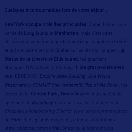
Quelques incontournables lors de votre séjour :
New York occupe trois îles principales
, Staten Island, une
Long Island
partie de
et
Manhattan
, mais c’est cette
dernière qui constitue la porte d’entrée principale de la ville
et qui concentre les principales curiosités touristiques :
la
Statue de la Liberté et Ellis Island,
les quartiers
ethniques (
Chinatown
,
Little Italy
…),
les
gratte-ciels avec
Empire State Building
One World
vue
(EDGE NYC,
,
Observatory
SUMMIT One Vanderbilt
Top of the Rock
,
,
), les
Central Park
Times Square
écureuils de
,
et les salles de
Broadway
spectacle de
, les repaires arty et bohèmes de
Chelsea
ou
Meatpacking District
, les artères commerçantes
Soho
de
et les grands magasins, enfin les institutions
ultra-célèbres comme Wall Street ou le bâtiment des