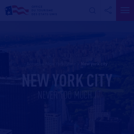
Accueil
>
New York State
>
new york city
NEW YORK CITY
NEVER TOO MUCH !