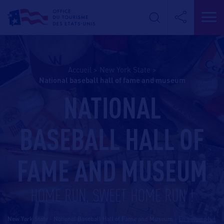
Accueil
>
New York State
>
national baseball hall of fame and museum
NATIONAL
BASEBALL HALL OF
FAME AND MUSEUM
HOME RUN, SWEET HOME RUN !
New York State - National Baseball Hall of Fame and Museum
-
En savoir plus