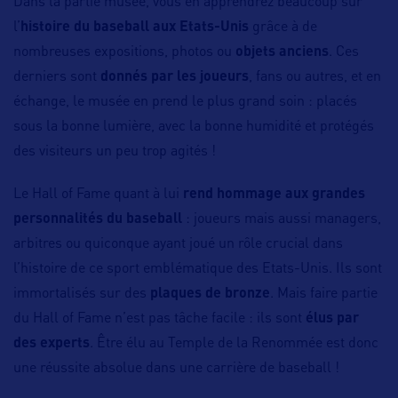
Dans la partie musée, vous en apprendrez beaucoup sur
l’
histoire du baseball aux Etats-Unis
grâce à de
nombreuses expositions, photos ou
objets anciens
. Ces
derniers sont
donnés par les joueurs
, fans ou autres, et en
échange, le musée en prend le plus grand soin : placés
sous la bonne lumière, avec la bonne humidité et protégés
des visiteurs un peu trop agités !
Le Hall of Fame quant à lui
rend hommage aux grandes
personnalités du baseball
: joueurs mais aussi managers,
arbitres ou quiconque ayant joué un rôle crucial dans
l’histoire de ce sport emblématique des Etats-Unis. Ils sont
immortalisés sur des
plaques de bronze
. Mais faire partie
du Hall of Fame n’est pas tâche facile : ils sont
élus par
des experts
. Être élu au Temple de la Renommée est donc
une réussite absolue dans une carrière de baseball !