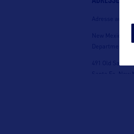
Adresse aux US
New Mexico To
Department
491 Old Santa F
Santa Fe, New 
USA