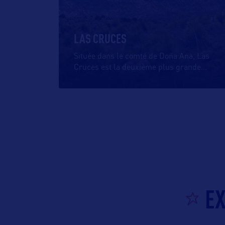
LAS CRUCES
Située dans le comté de Doña Ana, Las
Cruces est la deuxième plus grande
…
EX