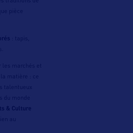
s traditions de
que pièce
orés
: tapis,
s.
ur les marchés et
la matière : ce
s talentueux
urs du monde
s & Culture
dien au