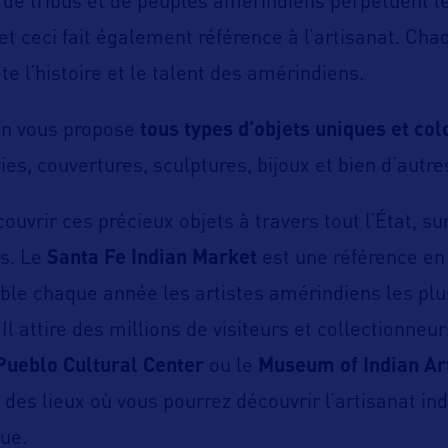
de tribus et de peuples amérindiens perpétuent le
et ceci fait également référence à l’artisanat. Cha
ète l’histoire et le talent des amérindiens.
ien vous propose
tous types d’objets uniques et col
ies, couvertures, sculptures, bijoux et bien d’autre
uvrir ces précieux objets à travers tout l’État, s
s. Le
Santa Fe Indian Market
est une référence en 
le chaque année les artistes amérindiens les plu
Il attire des millions de visiteurs et collectionne
Pueblo Cultural Center
ou le
Museum of Indian Art
des lieux où vous pourrez découvrir l’artisanat in
ue.