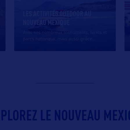
LES ACTIVITÉS OUTDOOR AU
NOUVEAU MEXIQUE
Avec ses nombreux monuments, forêts et
parcs nationaux, mais aussi grâce
…
PLOREZ LE NOUVEAU MEXI