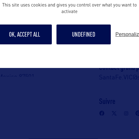
This site uses cookies and gives you control over what you want to
Brianna.Galle
activate
A :
Contact pro
OK, ACCEPT ALL
UNDEFINED
Personali
urism
Susan.Kavana
Contact grand p
e Trail
Mexico 87501 –
SantaFe.VIC@
Suivre