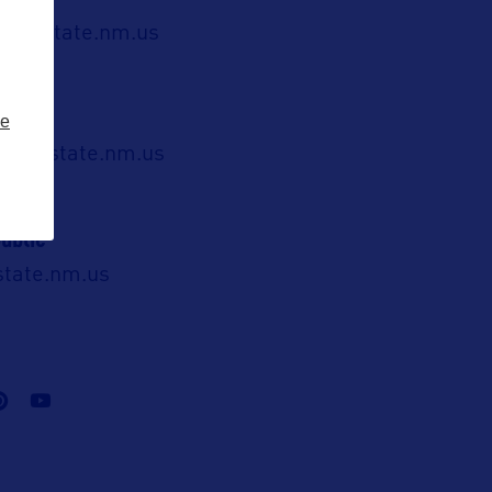
gos@state.nm.us
ze
ugh@state.nm.us
ublic
state.nm.us