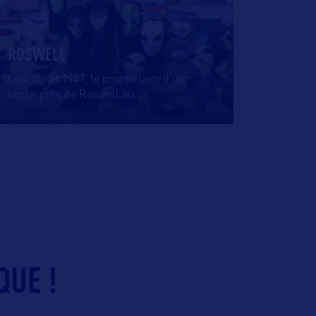
ROSWELL
Le 8 juillet 1947, le propriétaire d’un
ranch près de Roswell au
…
QUE !