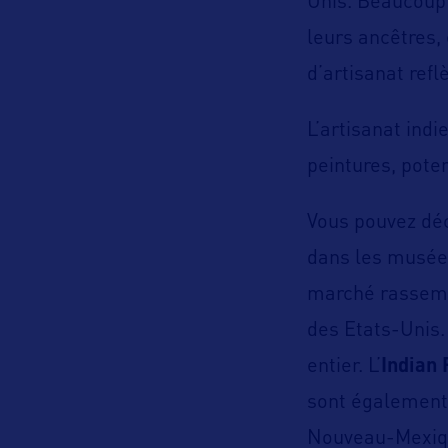
Unis. Beaucoup 
leurs ancêtres, 
d’artisanat refl
L’artisanat ind
peintures, poter
Vous pouvez déco
dans les musée
marché rassemb
des Etats-Unis. 
entier. L’
Indian 
sont également 
Nouveau-Mexiq